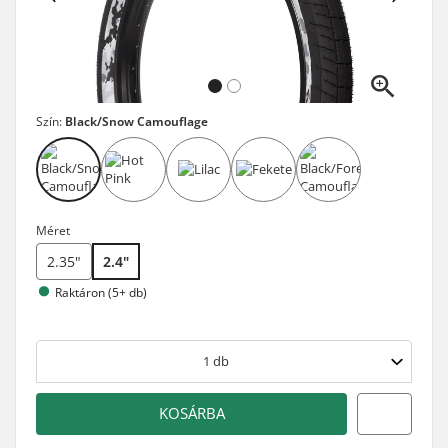
Szín:
Black/Snow Camouflage
Méret
2.35"
2.4"
Raktáron (5+ db)
1
db
KOSÁRBA