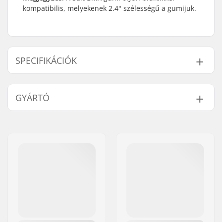
kompatibilis, melyekenek 2.4" szélességű a gumijuk.
SPECIFIKÁCIÓK
BMX stílus:
Freestyle BMX
GYÁRTÓ
Gumi minta:
Alacsony profilú
futófelület
Név:
We Make Things GmbH
Gumi anyaga:
Gumikeverék
Cím:
RICHARD-BYRD-STR. 12
Kerékátmérő:
20"
Irányítószám:
50829
Kerék szélessége:
2.4"
Város:
Köln
Összehajtható:
Not Foldable
Ország:
Németország
Kerék Nyomás:
65psi
Súly:
690g
Darab/Csomag:
1
Belső nélküli:
No