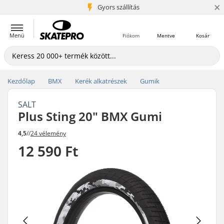
×
5+ millió ügyfél
Gyors szállítás
Menü
Fiókom
Mentve
Kosár
Kezdőlap
BMX
Kerék alkatrészek
Gumik
SALT
Plus Sting 20" BMX Gumi
4,5
//
24 vélemény
12 590 Ft