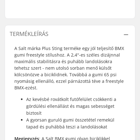
TERMÉKLEÍRÁS
A Salt márka Plus Sting terméke egy jól teljesítő BMX
gumi freestyle stílushoz. A 2,4''-es széles dizájnnal
maximális stabilitásra és puhább landolásokra
tehetsz szert - nem utolsó sorban menő külsőt
kölcsönözve a biciklidnek. Továbbá a gumi 65 psi
nyomásig ellenálló, ezzel párnázottá téve a freestyle
BMX-ezést.
Az kevésbé rovátkolt futófelület csökkenti a
gördülési ellenállást és magas sebességet
biztosít
A gyorsan guruló gumi összetétel remekül
tapad és puhábbá teszi a landolásokat
Megjegyzés
: A Salt BMX gumi olyan biciklikkel