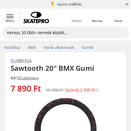
×
5+ millió ügyfél
Gyors szállítás
Menü
Fiókom
Mentve
Kosár
Kezdőlap
BMX
Kerék alkatrészek
Gumik
SUBROSA
Sawtooth 20" BMX Gumi
4,5
//
25 vélemény
7 890 Ft
10 790 Ft
Spórolj
2 900 Ft
-t