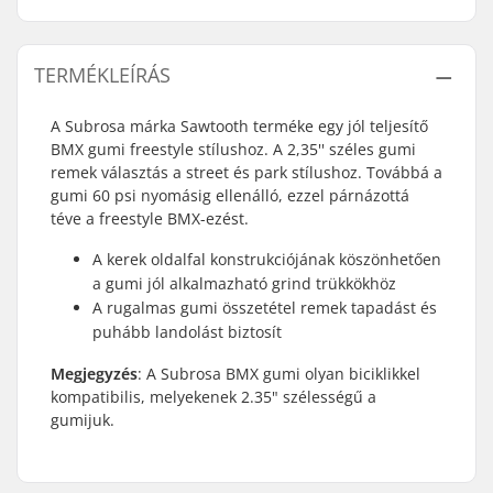
TERMÉKLEÍRÁS
A Subrosa márka Sawtooth terméke egy jól teljesítő
BMX gumi freestyle stílushoz. A 2,35'' széles gumi
remek választás a street és park stílushoz. Továbbá a
gumi 60 psi nyomásig ellenálló, ezzel párnázottá
téve a freestyle BMX-ezést.
A kerek oldalfal konstrukciójának köszönhetően
a gumi jól alkalmazható grind trükkökhöz
A rugalmas gumi összetétel remek tapadást és
puhább landolást biztosít
Megjegyzés
: A Subrosa BMX gumi olyan biciklikkel
kompatibilis, melyekenek 2.35" szélességű a
gumijuk.