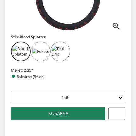
Szín:
Blood Splatter
Méret:
2.35"
Raktáron (5+ db)
1
db
KOSÁRBA