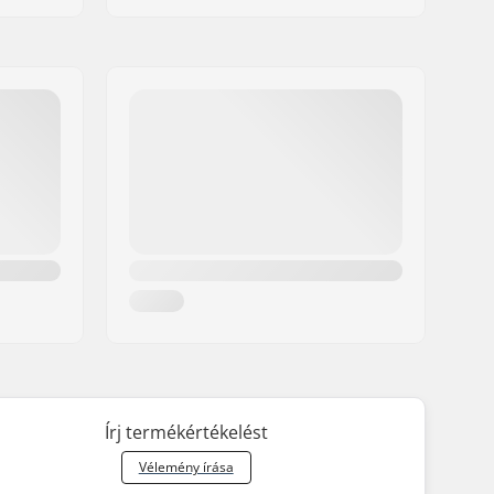
Írj termékértékelést
Vélemény írása