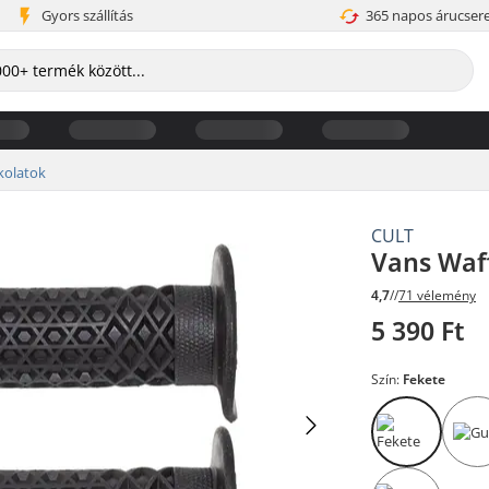
Gyors szállítás
365 napos árucser
kolatok
CULT
Vans Waf
4,7
//
71 vélemény
5 390 Ft
Szín:
Fekete