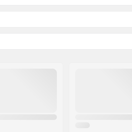
, Acél
Kormányvég:
Keménység:
Súly: