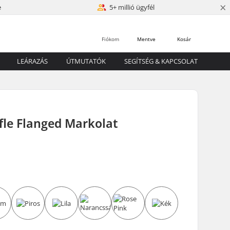
×
e
5+ millió ügyfél
Fiókom
Mentve
Kosár
LEÁRAZÁS
ÚTMUTATÓK
SEGÍTSÉG & KAPCSOLAT
fle Flanged Markolat