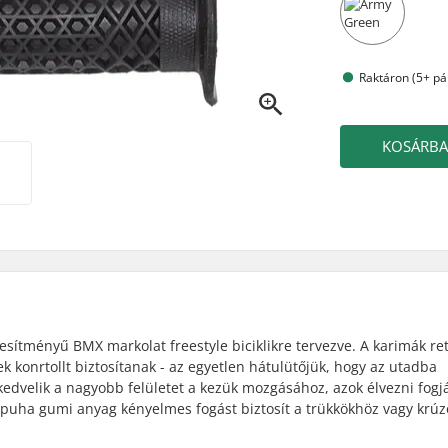
Raktáron (5+ pá
KOSÁRB
sítményű BMX markolat freestyle biciklikre tervezve. A karimák re
k konrtollt biztosítanak - az egyetlen hátulütőjük, hogy az utadba
edvelik a nagyobb felületet a kezük mozgásához, azok élvezni fogj
puha gumi anyag kényelmes fogást biztosít a trükkökhöz vagy krúz