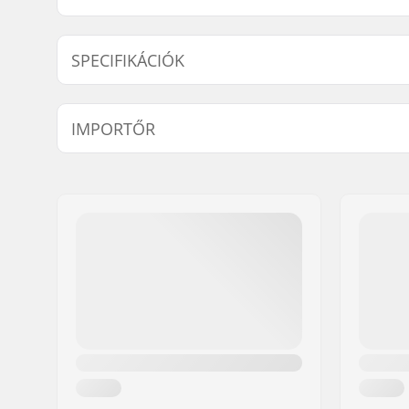
SPECIFIKÁCIÓK
Markolat kompatibilis:
Alumínium
IMPORTŐR
Markolat hossza:
15cm
Karima:
Peremes
Név:
Centrano ApS
Anyag:
Gumi
Cím:
Omega 6
Irányítószám:
8382
Város:
Hinnerup
Ország:
Dánia