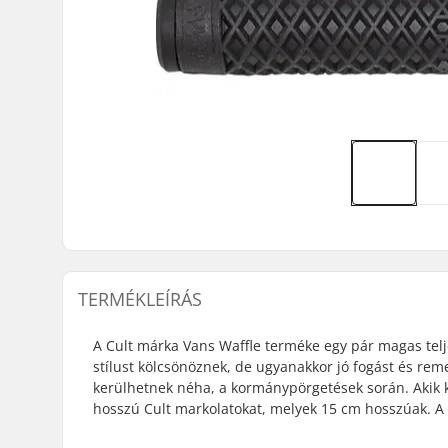
TERMÉKLEÍRÁS
A Cult márka Vans Waffle terméke egy pár magas telje
stílust kölcsönöznek, de ugyanakkor jó fogást és reme
kerülhetnek néha, a kormánypörgetések során. Akik k
hosszú Cult markolatokat, melyek 15 cm hosszúak. A 