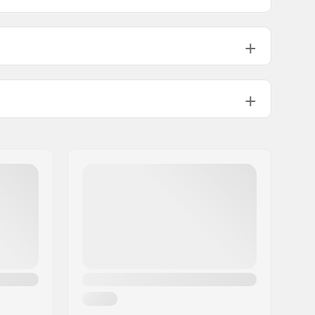
Tartalmazza
Puha
92g