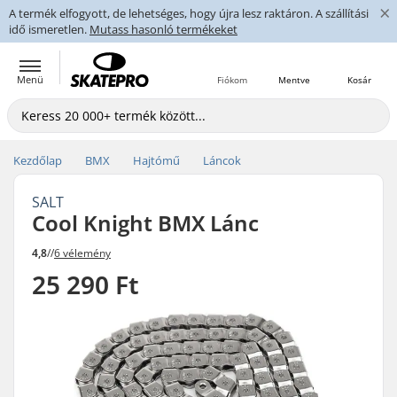
×
A termék elfogyott, de lehetséges, hogy újra lesz raktáron. A szállítási
idő ismeretlen.
Mutass hasonló termékeket
Menü
Fiókom
Mentve
Kosár
Kezdőlap
BMX
Hajtómű
Láncok
SALT
Cool Knight BMX Lánc
4,8
//
6 vélemény
25 290 Ft