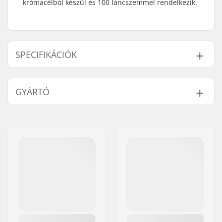
krómacélból készül és 100 láncszemmel rendelkezik.
SPECIFIKÁCIÓK
Lánc típusa:
Half link
GYÁRTÓ
A Láncszemek Száma:
100 láncszem
Súly:
351g
Név:
We Make Things GmbH
Cím:
RICHARD-BYRD-STR. 12
Irányítószám:
50829
Város:
Köln
Ország:
Németország