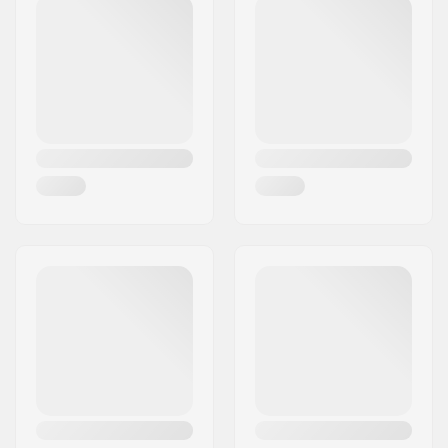
Irányítószám:
41470
Város:
Neuss
Ország:
Németország