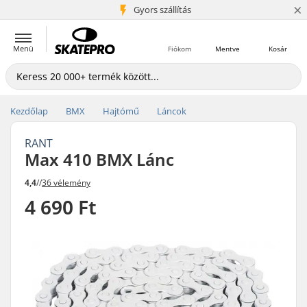
×
5+ millió ügyfél
Gyors szállítás
Menü
Fiókom
Mentve
Kosár
Kezdőlap
BMX
Hajtómű
Láncok
RANT
Max 410 BMX Lánc
4,4
//
36 vélemény
4 690 Ft