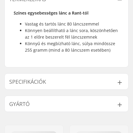
Színes egysebességes lánc a Rant-tól
Vastag és tartós lánc 80 láncszemmel
Könnyen beállítható a lánc sora, köszönhetően
az 1 előre beszerelt fél láncszemnek
Könnyű és megbízható lánc, súlya mindössze
255 gramm (mind a 80 láncszem esetében)
SPECIFIKÁCIÓK
Lánc típusa:
Single speed
GYÁRTÓ
A Láncszemek Száma:
80 láncszem
Súly:
255g
Név:
Source Europe GmbH
Cím:
Am Kuckhofer Feld 13A