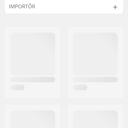
IMPORTŐR
Peg hossza:
12.1cm
Anyag:
Cro-mo acél, Nylon
Név:
Centrano ApS
Darab/Csomag:
1
Cím:
Omega 6
Súly/peg:
215g
Irányítószám:
8382
Súly:
215g
Város:
Hinnerup
Ország:
Dánia