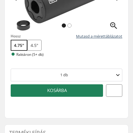
Hossz
Mutasd a mérettáblázatot
4.75"
4.5"
Raktáron (5+ db)
1
db
KOSÁRBA
TERMÉKLEÍRÁS