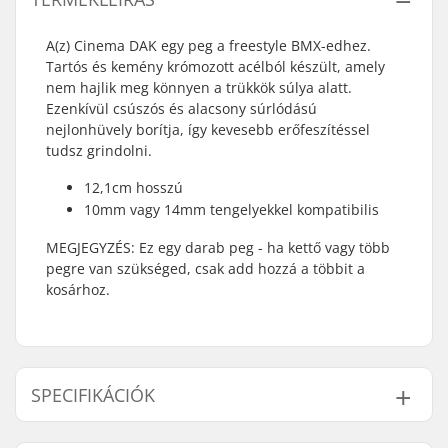
A(z) Cinema DAK egy peg a freestyle BMX-edhez.
Tartós és kemény krómozott acélból készült, amely
nem hajlik meg könnyen a trükkök súlya alatt.
Ezenkívül csúszós és alacsony súrlódású
nejlonhüvely borítja, így kevesebb erőfeszítéssel
tudsz grindolni.
12,1cm hosszú
10mm vagy 14mm tengelyekkel kompatibilis
MEGJEGYZÉS: Ez egy darab peg - ha kettő vagy több
pegre van szükséged, csak add hozzá a többit a
kosárhoz.
SPECIFIKÁCIÓK
Tengely átmérő:
10mm, 14mm