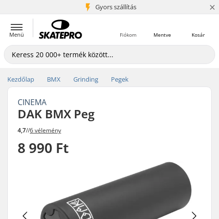
×
5+ millió ügyfél
Gyors szállítás
Menü
Fiókom
Mentve
Kosár
Kezdőlap
BMX
Grinding
Pegek
CINEMA
DAK BMX Peg
4,7
//
6 vélemény
8 990 Ft