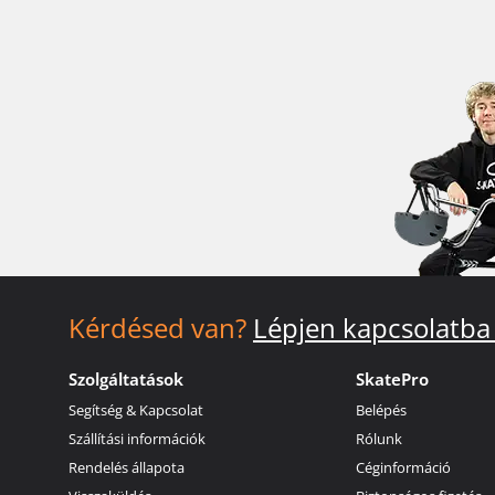
Kérdésed van?
Lépjen kapcsolatba
Szolgáltatások
SkatePro
Segítség & Kapcsolat
Belépés
Szállítási információk
Rólunk
Rendelés állapota
Céginformáció