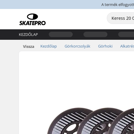
A termék elfogyott,
KEZDŐLAP
Kezdőlap
Görkorcsolyák
Görhoki
Alkatré
Vissza