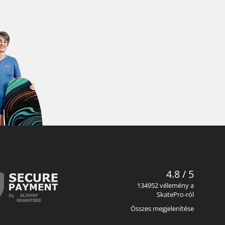
4.8 / 5
134952 vélemény a
SkatePro-ról
Összes megjelenítése