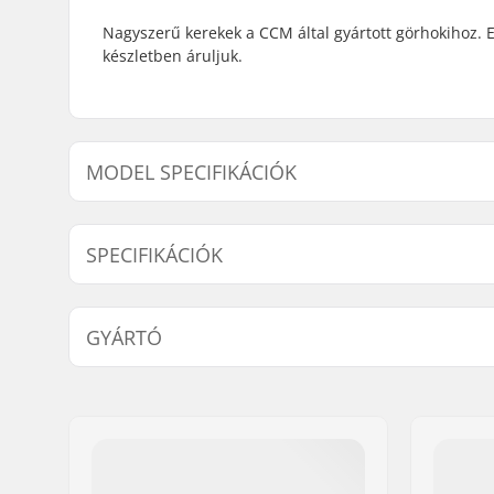
Nagyszerű kerekek a CCM által gyártott görhokihoz
készletben áruljuk.
MODEL SPECIFIKÁCIÓK
Modell
Kerékátmé
SPECIFIKÁCIÓK
Kerék keménysége:
82A
GYÁRTÓ
Kerék per csomag:
4
Név:
CCM hockey AB
Cím:
Gårdsvägen 13
Irányítószám:
SE-16970
Város:
Solna