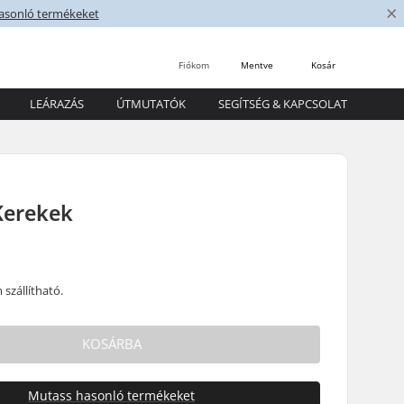
×
asonló termékeket
Fiókom
Mentve
Kosár
LEÁRAZÁS
ÚTMUTATÓK
SEGÍTSÉG & KAPCSOLAT
Kerekek
szállítható.
KOSÁRBA
Mutass hasonló termékeket