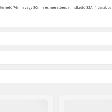
. Elérhető 76mm vagy 80mm-es méretben, mindkettő 82A. 4 darabos
76mm - 82A
rő
80mm - 82A
Mag anyaga:
Csapágyak: