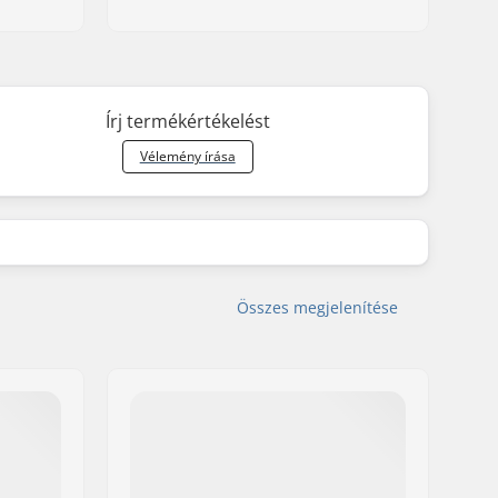
Írj termékértékelést
Vélemény írása
Összes megjelenítése