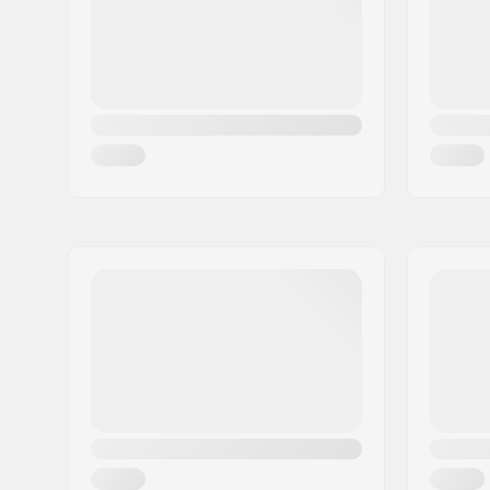
Ország:
Svédország