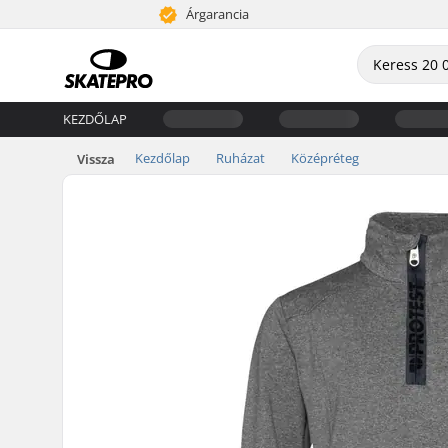
Árgarancia
KEZDŐLAP
Kezdőlap
Ruházat
Középréteg
Vissza