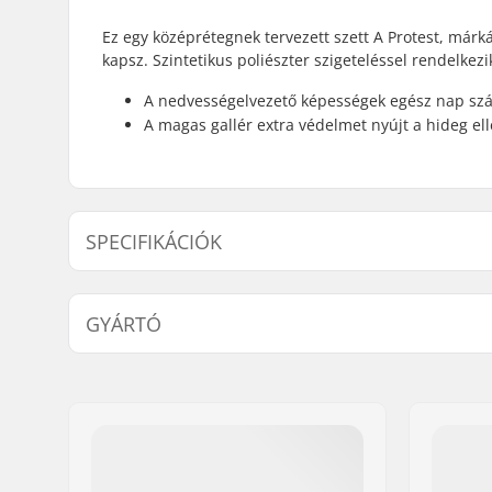
Ez egy középrétegnek tervezett szett A Protest, márká
kapsz. Szintetikus poliészter szigeteléssel rendelkezi
A nedvességelvezető képességek egész nap szár
A magas gallér extra védelmet nyújt a hideg el
SPECIFIKÁCIÓK
Tevékenység:
Sífutás, A
GYÁRTÓ
Extra jellemzők:
Nedvesség
Magas gal
Név:
Dekker Olifanta B.V.
Típus:
Középső r
Cím:
Veerpolder 7
Irányítószám:
2361 KX
Város:
Warmond