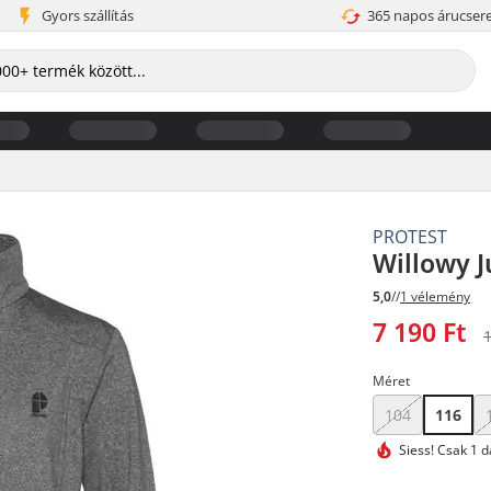
Gyors szállítás
365 napos árucser
PROTEST
Willowy J
5,0
//
1 vélemény
7 190 Ft
1
Méret
104
116
Siess!
Csak 1 d