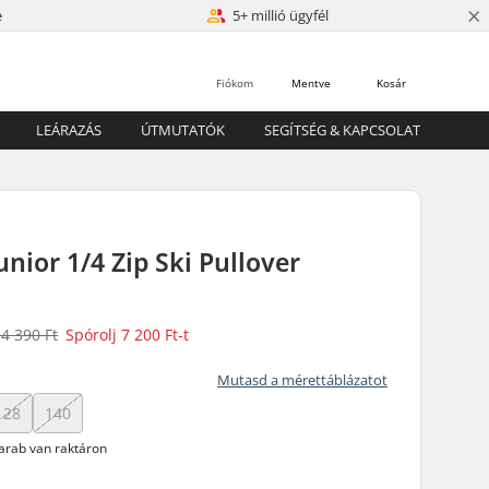
×
e
5+ millió ügyfél
Fiókom
Mentve
Kosár
LEÁRAZÁS
ÚTMUTATÓK
SEGÍTSÉG & KAPCSOLAT
unior 1/4 Zip Ski Pullover
4 390 Ft
Spórolj
7 200 Ft
-t
Mutasd a mérettáblázatot
128
140
arab van raktáron