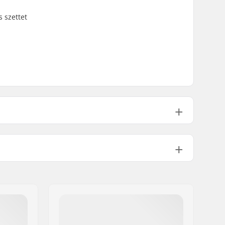
s szettet
Poliészter
1 réteg
Junior