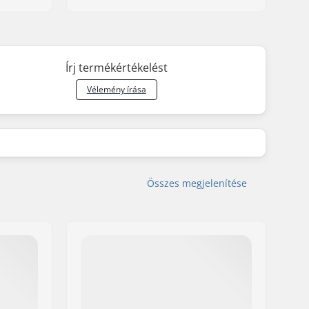
Írj termékértékelést
Vélemény írása
Összes megjelenítése