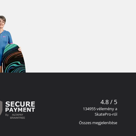
4.8 / 5
134955 vélemény a
SkatePro-ról
Összes megjelenítése