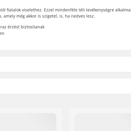
tól fiatalok viselethez. Ezzel mindenféle téli tevékenységre alkalma
k, amely még akkor is szigetel, is, ha nedves lesz.
az érzést biztosítanak
len
lpesi síelés
Szigetelés:
elvezető tulajdonságok,
Szövet szerkezete:
lér
Nem:
éteg