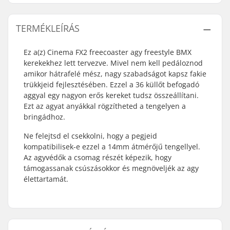
TERMÉKLEÍRÁS
Ez a(z) Cinema FX2 freecoaster agy freestyle BMX
kerekekhez lett tervezve. Mivel nem kell pedáloznod
amikor hátrafelé mész, nagy szabadságot kapsz fakie
trükkjeid fejlesztésében. Ezzel a 36 küllőt befogadó
aggyal egy nagyon erős kereket tudsz összeállítani.
Ezt az agyat anyákkal rögzítheted a tengelyen a
bringádhoz.
Ne felejtsd el csekkolni, hogy a pegjeid
kompatibilisek-e ezzel a 14mm átmérőjű tengellyel.
Az agyvédők a csomag részét képezik, hogy
támogassanak csúszásokkor és megnöveljék az agy
élettartamát.