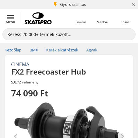
×
5+ millió ügyfél
Gyors szállítás
Menü
Fiókom
Mentve
Kosár
Kezdőlap
BMX
Kerék alkatrészek
Agyak
CINEMA
FX2 Freecoaster Hub
5,0
//
2 vélemény
74 090 Ft