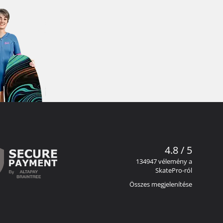
4.8 / 5
134947 vélemény a
SkatePro-ról
Összes megjelenítése