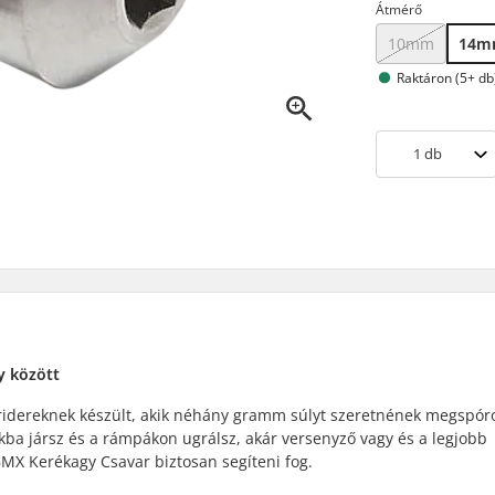
Átmérő
10mm
14
Raktáron (5+ db
1
db
y között
ridereknek készült, akik néhány gramm súlyt szeretnének megspóro
rkba jársz és a rámpákon ugrálsz, akár versenyző vagy és a legjobb
BMX Kerékagy Csavar biztosan segíteni fog.