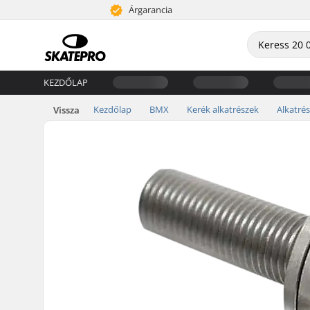
Árgarancia
KEZDŐLAP
Kezdőlap
BMX
Kerék alkatrészek
Alkatré
Vissza