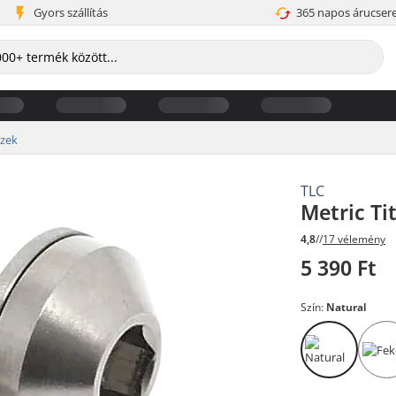
Gyors szállítás
365 napos árucser
szek
TLC
Metric T
4,8
//
17 vélemény
5 390 Ft
Szín:
Natural