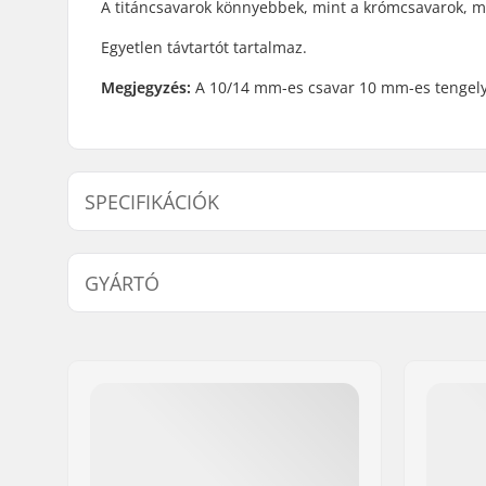
A titáncsavarok könnyebbek, mint a krómcsavarok, mé
Egyetlen távtartót tartalmaz.
Megjegyzés:
A 10/14 mm-es csavar 10 mm-es tengelye
SPECIFIKÁCIÓK
Tengely átmérő:
10mm
GYÁRTÓ
Név:
Centrano ApS
Cím:
Omega 6
Irányítószám:
8382
Város:
Hinnerup
Ország:
Dánia