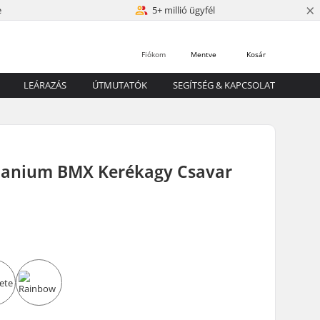
×
e
5+ millió ügyfél
Fiókom
Mentve
Kosár
LEÁRAZÁS
ÚTMUTATÓK
SEGÍTSÉG & KAPCSOLAT
itanium BMX Kerékagy Csavar