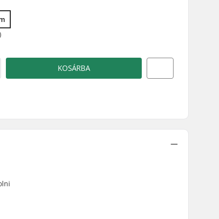
mm
)
KOSÁRBA
lni