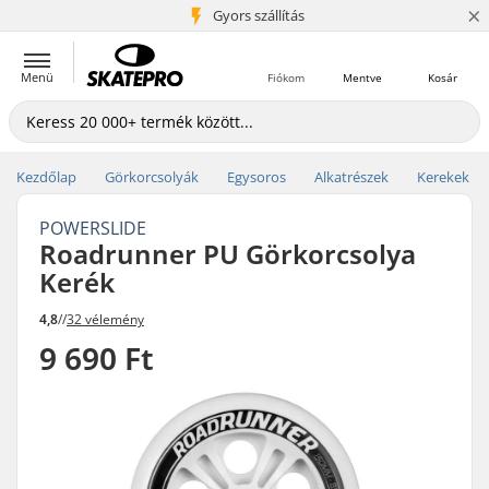
×
5+ millió ügyfél
Gyors szállítás
Menü
Fiókom
Mentve
Kosár
Kezdőlap
Görkorcsolyák
Egysoros
Alkatrészek
Kerekek
POWERSLIDE
Roadrunner PU Görkorcsolya
Kerék
4,8
//
32 vélemény
9 690 Ft