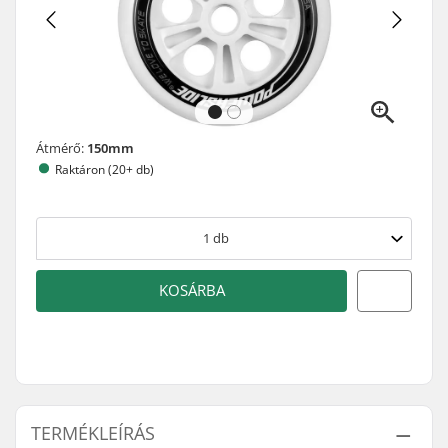
Átmérő:
150mm
Raktáron (20+ db)
1
db
KOSÁRBA
TERMÉKLEÍRÁS