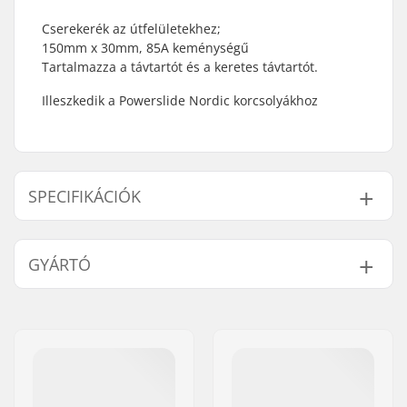
Cserekerék az útfelületekhez;
150mm x 30mm, 85A keménységű
Tartalmazza a távtartót és a keretes távtartót.
Illeszkedik a Powerslide Nordic korcsolyákhoz
SPECIFIKÁCIÓK
Kerékátmérő:
150mm
GYÁRTÓ
Kerék keménysége:
85A
Csapágyak:
Nem tartalmazza
Név:
Powerslide
Kerék per csomag:
1
Sportartikelvertriebs GmbH
Cím:
Esbachgraben 1
Irányítószám:
95463
Város:
Bindlach