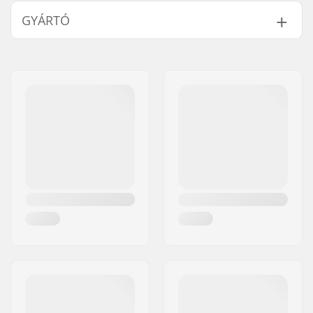
Kerékátmérő:
72mm, 76mm, 80mm,
GYÁRTÓ
84mm
Kerék keménysége:
84A
Név:
Universkate SARL
Csapágyak:
Nem tartalmazza
Cím:
Rue de Bicetre 3
Kerék per csomag:
4
Irányítószám:
94240
Csapágy precízió:
Not included
Város:
L´Hay les Roses
Ország:
Franciaország