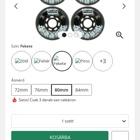
Szín:
Fekete
+3
Átmérő
72mm
76mm
80mm
84mm
Siess!
Csak 3 darab van raktáron
1
szett
KOSÁRBA