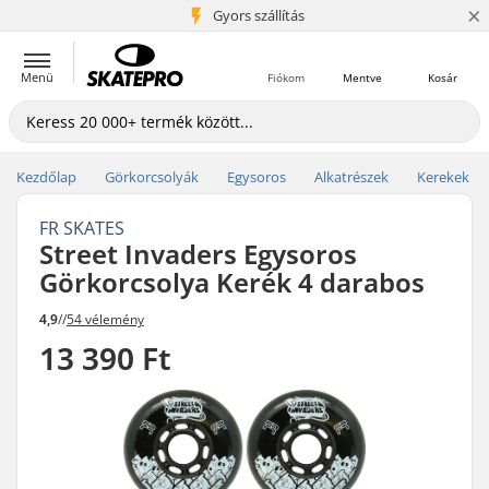
×
5+ millió ügyfél
Gyors szállítás
Menü
Fiókom
Mentve
Kosár
Kezdőlap
Görkorcsolyák
Egysoros
Alkatrészek
Kerekek
FR SKATES
Street Invaders Egysoros
Görkorcsolya Kerék 4 darabos
4,9
//
54 vélemény
13 390 Ft