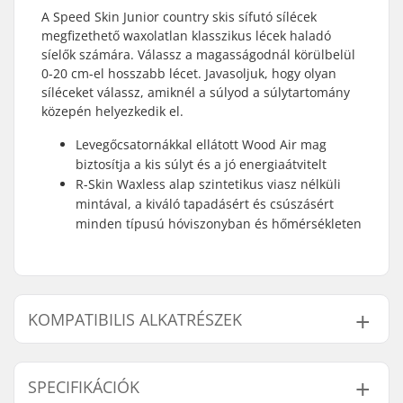
A Speed Skin Junior country skis sífutó sílécek
megfizethető waxolatlan klasszikus lécek haladó
síelők számára. Válassz a magasságodnál körülbelül
0-20 cm-el hosszabb lécet. Javasoljuk, hogy olyan
síléceket válassz, amiknél a súlyod a súlytartomány
közepén helyezkedik el.
Levegőcsatornákkal ellátott Wood Air mag
biztosítja a kis súlyt és a jó energiaátvitelt
R-Skin Waxless alap szintetikus viasz nélküli
mintával, a kiváló tapadásért és csúszásért
minden típusú hóviszonyban és hőmérsékleten
KOMPATIBILIS ALKATRÉSZEK
A következő termékek kompatibilisek a(z) Rossignol
Speed Skin Junior Klasszikus Sífutó Síléc:
SPECIFIKÁCIÓK