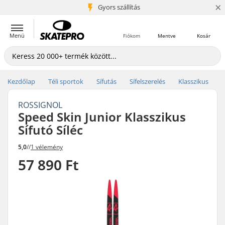
×
5+ millió ügyfél
Gyors szállítás
Menü
Fiókom
Mentve
Kosár
Kezdőlap
Téli sportok
Sífutás
Sífelszerelés
Klasszikus
ROSSIGNOL
Speed Skin Junior Klasszikus
Sífutó Síléc
5,0
//
1 vélemény
57 890 Ft