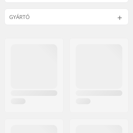
Kötés:
Nem tartalmazza
GYÁRTÓ
Kompatibilis alkatrészek
Talp típusa:
Mászóbőr
Wax:
Waxolatlan
Név:
SKIS ROSSIGNOL SAS
Kompatibilis
Turnamic
Cím:
98 rue Louis Barran
kötésrendszer:
Irányítószám:
38430
Ügyességi szint:
Középhaladó
Város:
Saint-Jean de Moirans
Alap technológia:
R-Skin Waxless
Ország:
Franciaország
Síléc magja:
Wood Air
Típus:
Klasszikus
Oldalív:
51/47/49mm
Lemez felszerelve:
IFP Junior Turnamic
Plate
Javasolt súly
32-36kg
intervallum: