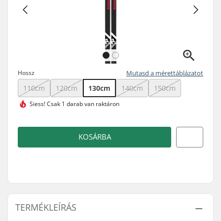
Hossz
Mutasd a mérettáblázatot
110cm
120cm
130cm
140cm
150cm
Siess!
Csak 1 darab van raktáron
KOSÁRBA
TERMÉKLEÍRÁS