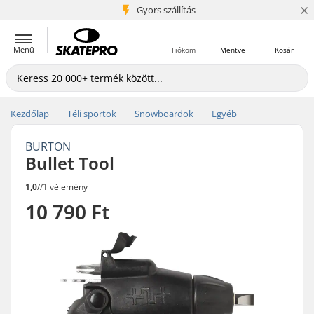
×
5+ millió ügyfél
Gyors szállítás
Menü
Fiókom
Mentve
Kosár
Kezdőlap
Téli sportok
Snowboardok
Egyéb
BURTON
Bullet Tool
1,0
//
1 vélemény
10 790 Ft