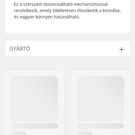
Ez a szerszám összecsukható mechanizmussal
rendelkezik, amely tökéletesen illeszkedik a kezedbe,
és nagyon könnyen használható.
GYÁRTÓ
Név:
Burton Sportartikel GmbH
Cím:
Haller Strasse 111
Irányítószám:
6020
Város:
Innsbruck
Ország:
Ausztria