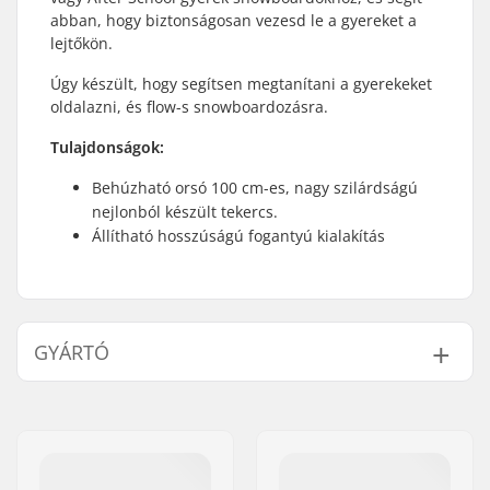
abban, hogy biztonságosan vezesd le a gyereket a
lejtőkön.
Úgy készült, hogy segítsen megtanítani a gyerekeket
oldalazni, és flow-s snowboardozásra.
Tulajdonságok:
Behúzható orsó 100 cm-es, nagy szilárdságú
nejlonból készült tekercs.
Állítható hosszúságú fogantyú kialakítás
GYÁRTÓ
Név:
Burton Sportartikel GmbH
Cím:
Haller Strasse 111
Irányítószám:
6020