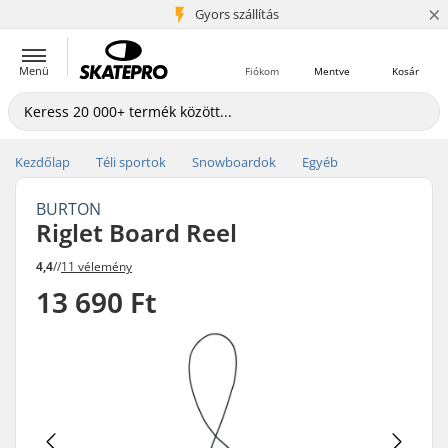
×
5+ millió ügyfél
Gyors szállítás
Menü
Fiókom
Mentve
Kosár
Kezdőlap
Téli sportok
Snowboardok
Egyéb
BURTON
Riglet Board Reel
4,4
//
11 vélemény
13 690 Ft