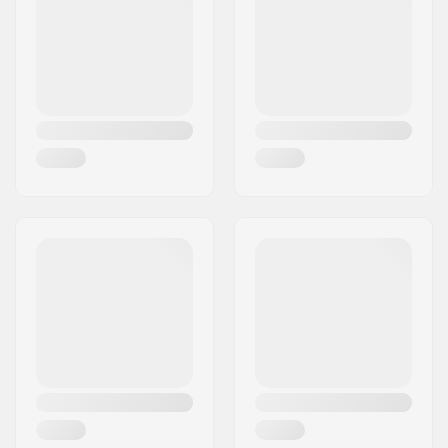
Város:
Innsbruck
Ország:
Ausztria