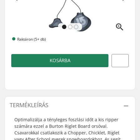
Raktáron (5+ db)
KOSÁRBA
TERMÉKLEÍRÁS
Optimalizálja a tényleges foszlási időt a kis ripper
számára ezzel a Burton Riglet Board orsóval.
Csavarokkal csatlakozik a Chopper, Chicklet, Riglet
vagy After School gyerek snowboardokhoz, és segít