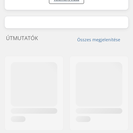
S - Bluebird
Men
,
Women
S - White
Men
,
Women
S - White
Men
,
Women
M - Black
Men
,
Women
ÚTMUTATÓK
Összes megjelenítése
M - Camo/White
Men
,
Women
M - Bluebird
Men
,
Women
M - Arrowwood
Men
,
Women
M - Wasabi
Men
,
Women
M - White
Men
,
Women
M - Sky Blue
Men
,
Women
M - Heather Grey
Men
,
Women
M - Cactus Flower
Men
,
Women
M - White
Men
,
Women
L - Black
Men
,
Women