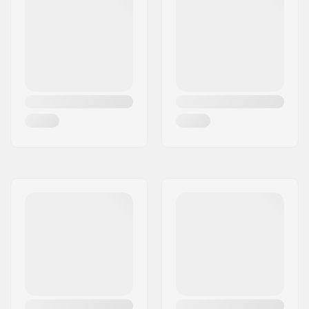
10-12 - Cactus Flower
Kids
10-12 - Pine Needle
Kids
10-12 - Bluebird
Kids
10-12 - White
Kids
10-12 - Sky Blue
Kids
10-12 - Arrowwood
Kids
10-12 - Wasabi
Kids
12-14 - Black
Kids
12-14 - White
Kids
12-14 - Cuban Sand
Kids
12-14 - Pine Needle
Kids
12-14 - Chive
Kids
12-14 - Heather Grey
Kids
12-14 - Sky Blue
Kids