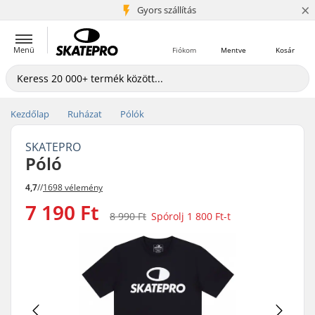
×
5+ millió ügyfél
Gyors szállítás
Menü
Fiókom
Mentve
Kosár
Kezdőlap
Ruházat
Pólók
SKATEPRO
Póló
4,7
//
1698 vélemény
7 190 Ft
8 990 Ft
Spórolj
1 800 Ft
-t