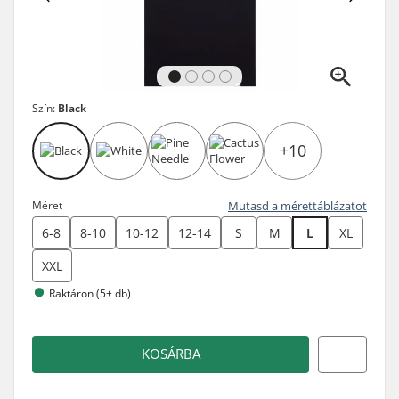
Szín:
Black
+10
Méret
Mutasd a mérettáblázatot
6-8
8-10
10-12
12-14
S
M
L
XL
XXL
Raktáron (5+ db)
KOSÁRBA