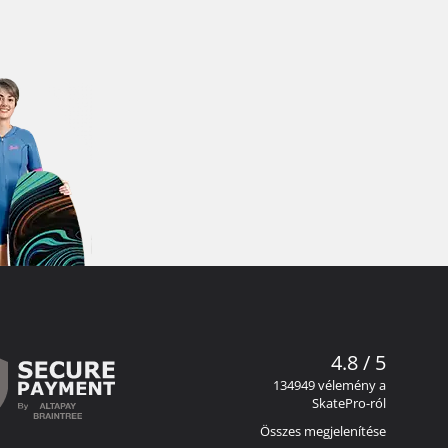
4.8 / 5
134949 vélemény a
SkatePro-ról
Összes megjelenítése