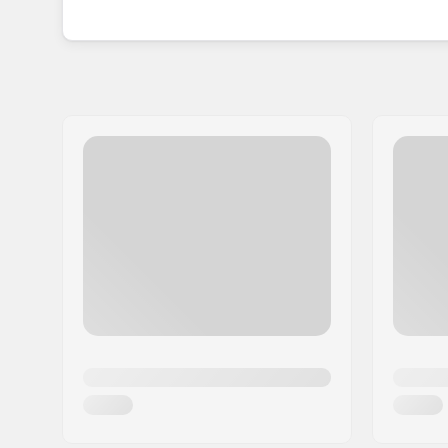
teherautói lehetővé teszik, hogy testre szabd a 
teljesítményedet.
A 2005-ben alapított Mindless elkötelezett a kör
lehetséges, a juharfát regenerálódó erdőkből sze
emelkedőbetétek választékát is gyártja.