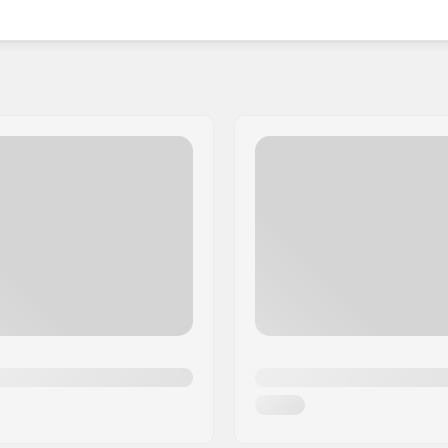
deszkádat, így optimalizálhatod a sebességedet és a
nyezeti fenntarthatóság mellett, és ahol csak
rzi be. A deszkák mellett a márka perselyek és