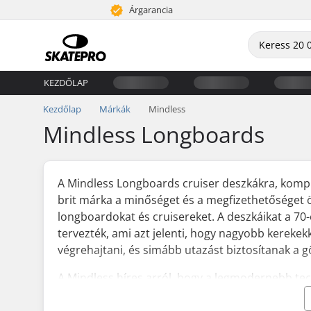
Árgarancia
KEZDŐLAP
Kezdőlap
Márkák
Mindless
Mindless Longboards
A Mindless Longboards cruiser deszkákra, kompl
brit márka a minőséget és a megfizethetőséget ö
longboardokat és cruisereket. A deszkáikat a 70
tervezték, ami azt jelenti, hogy nagyobb kerekek
végrehajtani, és simább utazást biztosítanak a g
A Mindless híres arról, hogy a legmodernebb tec
arról, hogy a terveit tapasztalt gördeszkásokkal