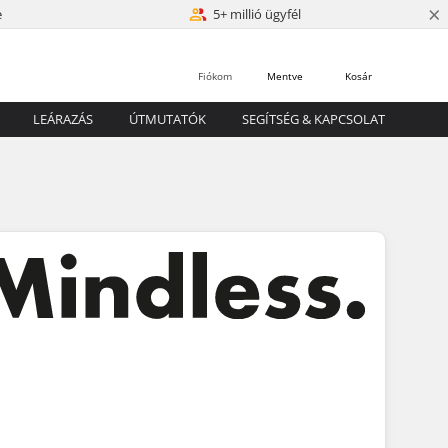
×
e
5+ millió ügyfél
Fiókom
Mentve
Kosár
LEÁRAZÁS
ÚTMUTATÓK
SEGÍTSÉG & KAPCSOLAT