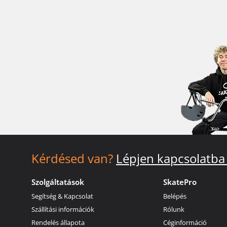
Kérdésed van?
Lépjen kapcsolatba
Szolgáltatások
SkatePro
Segítség & Kapcsolat
Belépés
Szállítási információk
Rólunk
Rendelés állapota
Céginformáció