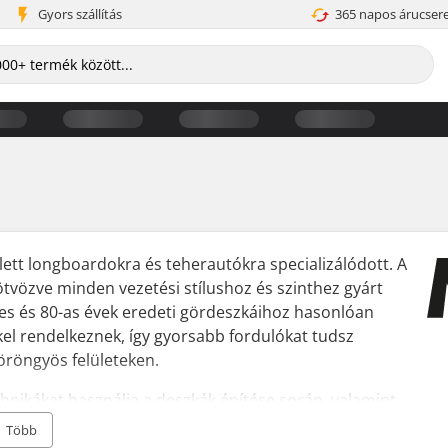
Gyors szállítás
365 napos árucser
ett longboardokra és teherautókra specializálódott. A
tvözve minden vezetési stílushoz és szinthez gyárt
-es és 80-as évek eredeti gördeszkáihoz hasonlóan
kel rendelkeznek, így gyorsabb fordulókat tudsz
öröngyös felületeken.
hnikákat használja a deszkák építése során, valamint
 teszteli. Továbbá a Mindless surfskate és longboard
Több